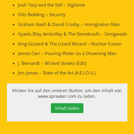
Josh Tarp and the Still – Vigilante
Otis Redding – Security
Graham Nash & David Crosby – Immigration Man
Gyedu Blay Ambolley & The Steneboofs – Simigwado
King Gizzard & The Lizard Wizard – Nuclear Fusion
James Carr – Pouring Water on a Drowning Man
J. Bernardt – Wicked Streets (Edit)
Jim James – State of the Art (A.E.I.O.U.)
Klicken Sie auf den unteren Button, um den Inhalt von
www.spreaker.com zu laden.
Inhalt laden