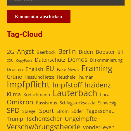
Kommentar abschicken
Tag-Cloud
Angst
Berlin
2G
Biden
Booster
Baerbock
BR
Demos
Datenschutz
Diskriminierung
CDU
CopyPaste
Framing
EU
English
Drosten
Fake-News
Grüne
HassUndHetze
Heuchelei
human
Impfpflicht
Impfstoff
Inzidenz
Lauterbach
Klima
Kretschmann
Luca
Omikron
Rassismus
Schlagstocksaskia
Schwesig
SPD
Sport
Tagesschau
Spiegel
Strom
Söder
Tschentscher
Ungeimpfte
Trump
Verschwörungstheorie
vonderLeyen