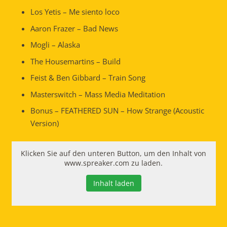
Los Yetis – Me siento loco
Aaron Frazer – Bad News
Mogli – Alaska
The Housemartins – Build
Feist & Ben Gibbard – Train Song
Masterswitch – Mass Media Meditation
Bonus – FEATHERED SUN – How Strange (Acoustic
Version)
Klicken Sie auf den unteren Button, um den Inhalt von
www.spreaker.com zu laden.
Inhalt laden