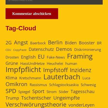
Kommentar abschicken
Tag-Cloud
Angst
Berlin
2G
Biden
Booster
Baerbock
BR
Demos
Datenschutz
Diskriminierung
CDU
CopyPaste
Framing
EU
English
Drosten
Fake-News
Grüne
HassUndHetze
Heuchelei
human
Impfpflicht
Impfstoff
Inzidenz
Lauterbach
Klima
Kretschmann
Luca
Omikron
Rassismus
Schlagstocksaskia
Schwesig
SPD
Sport
Tagesschau
Spiegel
Strom
Söder
Tschentscher
Ungeimpfte
Trump
Verschwörungstheorie
vonderLeyen