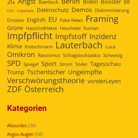
Angst
Berlin
2G
Biden
Booster
Baerbock
BR
Demos
Datenschutz
Diskriminierung
CDU
CopyPaste
Framing
EU
English
Drosten
Fake-News
Grüne
HassUndHetze
Heuchelei
human
Impfpflicht
Impfstoff
Inzidenz
Lauterbach
Klima
Kretschmann
Luca
Omikron
Rassismus
Schlagstocksaskia
Schwesig
SPD
Sport
Tagesschau
Spiegel
Strom
Söder
Tschentscher
Ungeimpfte
Trump
Verschwörungstheorie
vonderLeyen
ZDF
Österreich
Kategorien
Absurdes
(36)
Argos Augen
(58)